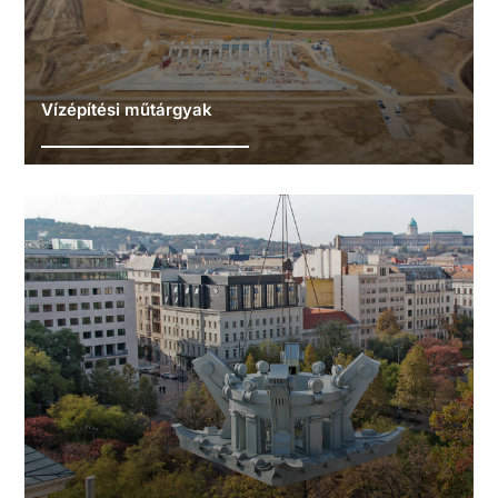
Vízépítési műtárgyak