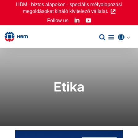
Skip
HBM - biztos alapokon - speciális mélyalapozási
megoldásokat kínáló kivitelező vállalat.
to
LinkedIn
YouTube
Follow us
content
Etika