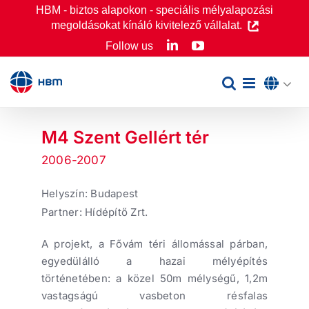
Skip
HBM - biztos alapokon - speciális mélyalapozási
megoldásokat kínáló kivitelező vállalat.
to
LinkedIn
YouTube
Follow us
content
M4 Szent Gellért tér
2006-2007
Helyszín: Budapest
Partner: Hídépítő Zrt.
A projekt, a Fővám téri állomással párban,
egyedülálló a hazai mélyépítés
történetében: a közel 50m mélységű, 1,2m
vastagságú vasbeton résfalas