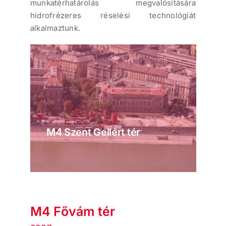
munkatérhatárolás megvalósítására
hidrofrézeres réselési technológiát
alkalmaztunk.
M4 Szent Gellért tér
M4 Fővám tér