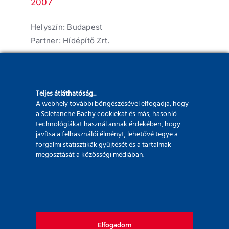
2007
Helyszín: Budapest
Partner: Hídépítő Zrt.
A Szent Gellért téri állomás párjaként a
hidrofrézeres réselési technológia első
hazai alkalmazása mellett a
Teljes átláthatóság...
építésszervezési, műemlékvédelmi kihívásai
A webhely további böngészésével elfogadja, hogy
a Soletanche Bachy cookiekat és más, hasonló
miatt volt egyedülálló feladat a M4
technológiákat használ annak érdekében, hogy
metróvonal legmélyebb állomásaként.
javítsa a felhasználói élményt, lehetővé tegye a
forgalmi statisztikák gyűjtését és a tartalmak
megosztását a közösségi médiában.
Elfogadom