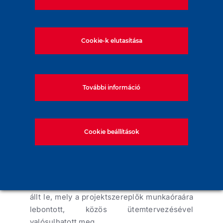
M4 Fővám tér
Cookie-k elutasítása
M4 Kelenföld
További információ
2007
Helyszín: Budapest
Cookie beállítások
Partner: Hídépítő Zrt.
A M4 metró legnyugatibb állomásának
munkatérhatárolását úgy valósítottuk meg,
hogy a vonatforgalom egyetlen percre sem
állt le, mely a projektszereplők munkaóraára
lebontott, közös ütemtervezésével
valósulhatott meg.