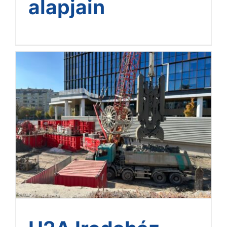
alapjain
H2A Irodaház –
fenntartható, biztos
alapokon