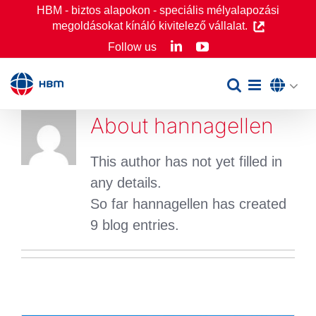
Skip
HBM - biztos alapokon - speciális mélyalapozási
megoldásokat kínáló kivitelező vállalat.
to
LinkedIn
YouTube
Follow us
content
About
hannagellen
This author has not yet filled in
any details.
So far hannagellen has created
9 blog entries.