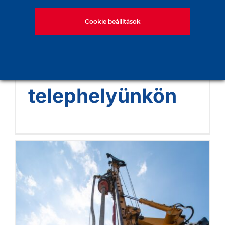
Egyetemi
Cookie beállítások
hallgatói
látogatás
telephelyünkön