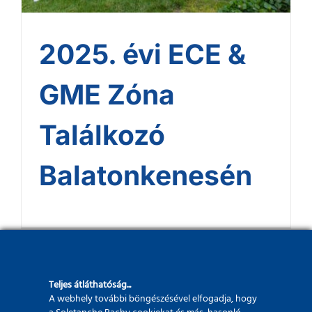
2025. évi ECE &
GME Zóna
Találkozó
Balatonkenesén
Teljes átláthatóság...
A webhely további böngészésével elfogadja, hogy