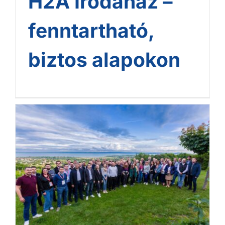
H2A Irodaház –
fenntartható,
biztos alapokon
2025. évi ECE & GME Zóna
Találkozó Balatonkenesén