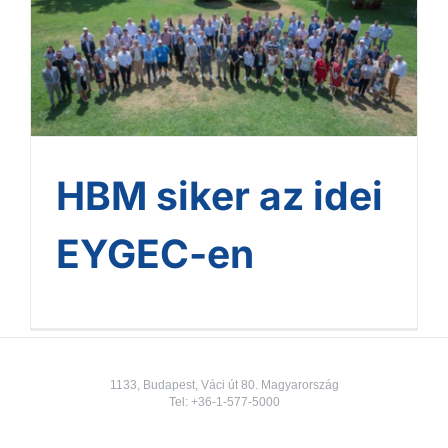
HBM siker az idei EYGEC-
en
HBM siker az idei
EYGEC-en
1133, Budapest, Váci út 80. Magyarország
Tel:
+36-1-577-5000