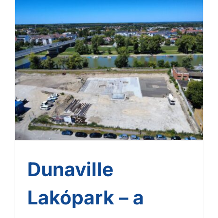
Dunaville Lakópark – a
HBM biztos alapjain
Dunaville
Lakópark – a