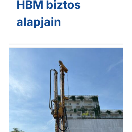
HBM biztos
alapjain
Metrodom GREEN II. – a
HBM biztos alapjain