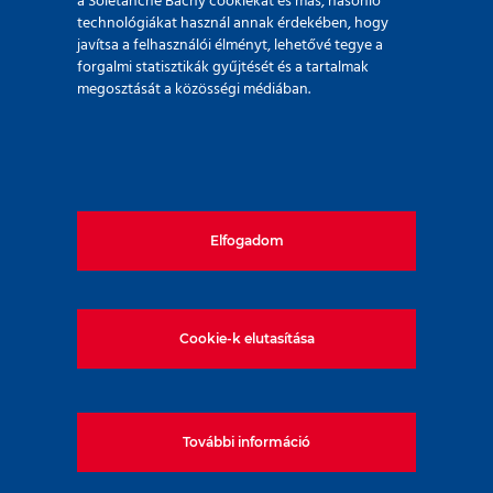
a Soletanche Bachy cookiekat és más, hasonló
technológiákat használ annak érdekében, hogy
javítsa a felhasználói élményt, lehetővé tegye a
forgalmi statisztikák gyűjtését és a tartalmak
megosztását a közösségi médiában.
Egyetemi hallgatói
látogatás telephelyünkön
Elfogadom
Cookie-k elutasítása
További információ