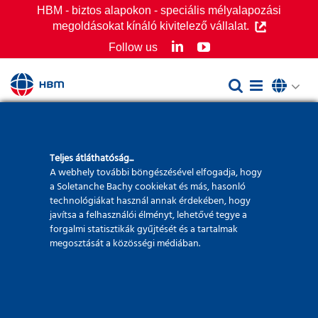
Skip
HBM - biztos alapokon - speciális mélyalapozási
megoldásokat kínáló kivitelező vállalat.
to
LinkedIn
YouTube
Follow us
content
HBM Debrecen
Teljes átláthatóság...
A webhely további böngészésével elfogadja, hogy
Kereskedelmi
a Soletanche Bachy cookiekat és más, hasonló
technológiákat használ annak érdekében, hogy
javítsa a felhasználói élményt, lehetővé tegye a
Iroda
forgalmi statisztikák gyűjtését és a tartalmak
megosztását a közösségi médiában.