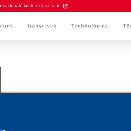
at kínáló kivitelező vállalat.
ólunk
Irányelvek
Technológiák
Tö