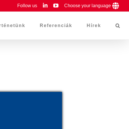
LinkedIn
YouTube
Follow us
Choose your language
rténetünk
Referenciák
Hírek