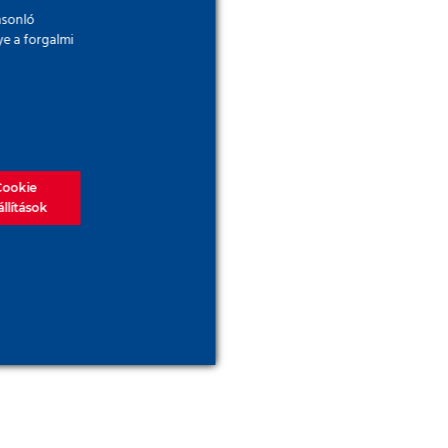
asonló
ye a forgalmi
Cookie
állítások