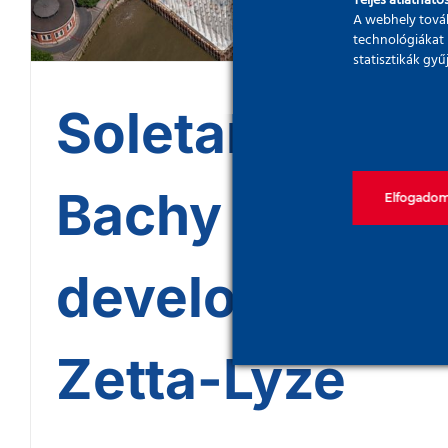
Teljes átláthatós
A webhely továb
technológiákat 
statisztikák gy
Soletanche
Bachy
Elfogado
develop
Zetta-Lyze