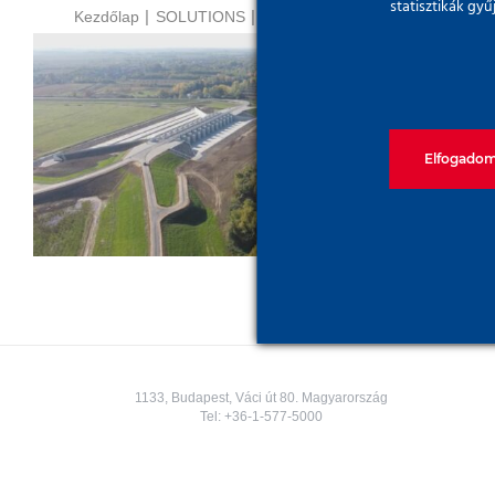
statisztikák gy
Kezdőlap
SOLUTIONS
Vízzáró falak
Árvízvédelmi műtárgyépítés;
Elfogado
Tisza-Túr tározó
1133, Budapest, Váci út 80. Magyarország
Tel:
+36-1-577-5000