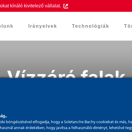
at kínáló kivitelező vállalat.
ólunk
Irányelvek
Technológiák
Tö
Vízzáró falak
ág...
bi böngészésével elfogadja, hogy a Soletanche Bachy cookiekat és más, h
használ annak érdekében, hogy javítsa a felhasználói élményt, lehetővé teg