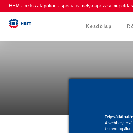
Skip
HBM - biztos alapokon - speciális mélyalapozási megoldások
to
content
Kezdőlap
R
Teljes átláthatós
A webhely továb
technológiákat 