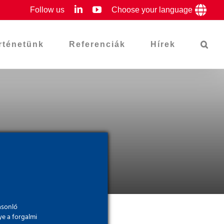
LinkedIn
YouTube
Follow us
Choose your language
rténetünk
Referenciák
Hírek
asonló
ye a forgalmi