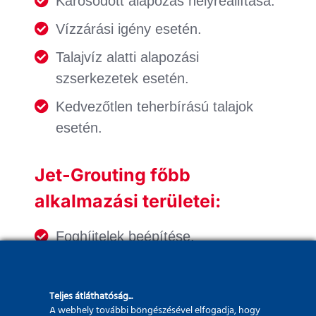
Károsodott alapozás helyreállítása.
Vízzárási igény esetén.
Talajvíz alatti alapozási
szserkezetek esetén.
Kedvezőtlen teherbírású talajok
esetén.
Jet-Grouting főbb
alkalmazási területei:
Foghíjtelek beépítése.
Vízépítési műtárgyak.
Épületek utólagos
Teljes átláthatóság...
A webhely további böngészésével elfogadja, hogy
alapmegerősítése.