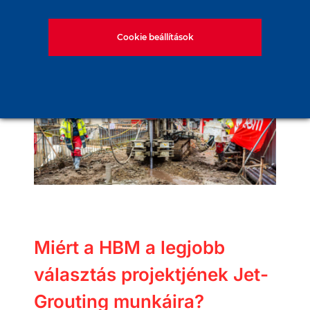
Cookie beállítások
Miért a HBM a legjobb
választás projektjének Jet-
Grouting munkáira?