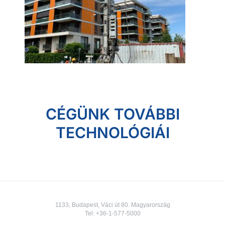
CÉGÜNK TOVÁBBI
TECHNOLÓGIÁI
1133, Budapest, Váci út 80. Magyarország
Tel:
+36-1-577-5000