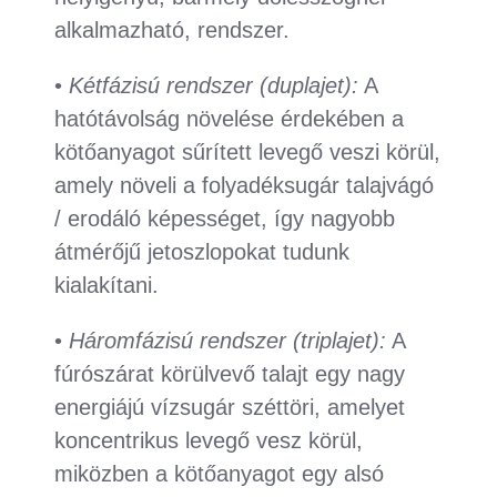
alkalmazható, rendszer.
•
Kétfázisú rendszer (duplajet):
A
hatótávolság növelése érdekében a
kötőanyagot sűrített levegő veszi körül,
amely növeli a folyadéksugár talajvágó
/ erodáló képességet, így nagyobb
átmérőjű jetoszlopokat tudunk
kialakítani.
•
Háromfázisú rendszer (triplajet):
A
fúrószárat körülvevő talajt egy nagy
energiájú vízsugár széttöri, amelyet
koncentrikus levegő vesz körül,
miközben a kötőanyagot egy alsó