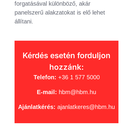
forgatásával különböző, akár
panelszerű alakzatokat is elő lehet
állítani.
Kérdés esetén forduljon
hozzánk:
Telefon:
+36 1 577 5000
E-mail:
hbm@hbm.hu
Ajánlatkérés:
ajanlatkeres@hbm.hu