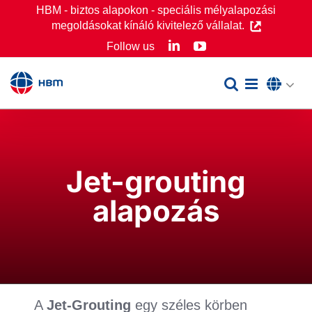
Skip
HBM - biztos alapokon - speciális mélyalapozási
megoldásokat kínáló kivitelező vállalat.
to
LinkedIn
YouTube
Follow us
content
Jet-grouting
alapozás
A
Jet-Grouting
egy széles körben