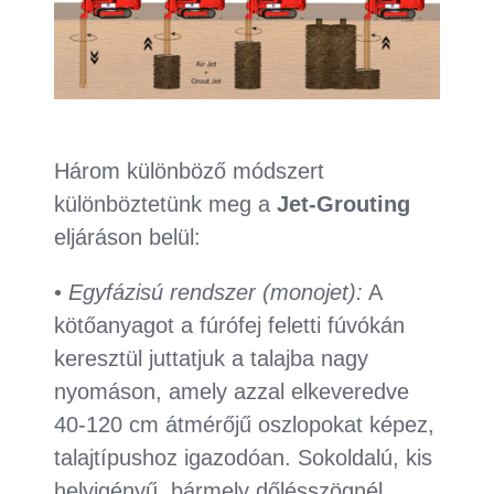
Három különböző módszert
különböztetünk meg a
Jet-Grouting
eljáráson belül:
•
Egyfázisú rendszer (monojet):
A
kötőanyagot a fúrófej feletti fúvókán
keresztül juttatjuk a talajba nagy
nyomáson, amely azzal elkeveredve
40-120 cm átmérőjű oszlopokat képez,
talajtípushoz igazodóan. Sokoldalú, kis
helyigényű, bármely dőlésszögnél