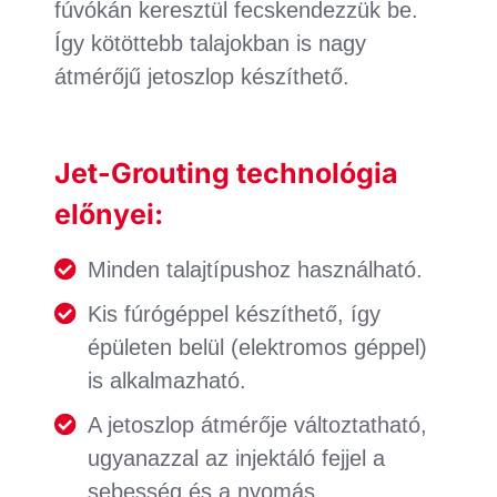
fúvókán keresztül fecskendezzük be.
Így kötöttebb talajokban is nagy
átmérőjű jetoszlop készíthető.
Jet-Grouting technológia
előnyei:
Minden talajtípushoz használható.
Kis fúrógéppel készíthető, így
épületen belül (elektromos géppel)
is alkalmazható.
A jetoszlop átmérője változtatható,
ugyanazzal az injektáló fejjel a
sebesség és a nyomás