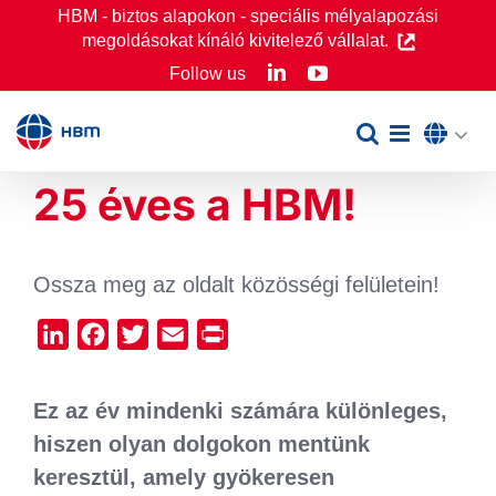
Skip
HBM - biztos alapokon - speciális mélyalapozási
megoldásokat kínáló kivitelező vállalat.
to
LinkedIn
YouTube
Follow us
content
25 éves a HBM!
Ossza meg az oldalt közösségi felületein!
LinkedIn
Facebook
Twitter
Email
Print
Ez az év mindenki számára különleges,
hiszen olyan dolgokon mentünk
keresztül, amely gyökeresen