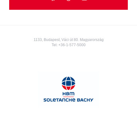
Telegram
Threads
E-
mail
1133, Budapest, Váci út 80. Magyarország
Tel:
+36-1-577-5000