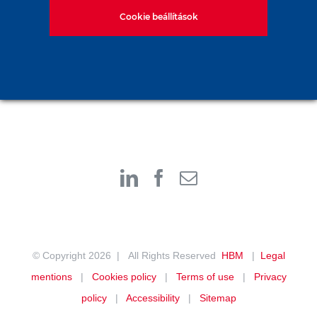
Cookie beállítások
© Copyright
2026 | All Rights Reserved
HBM
|
Legal
mentions
|
Cookies policy
|
Terms of use
|
Privacy
policy
|
Accessibility
|
Sitemap