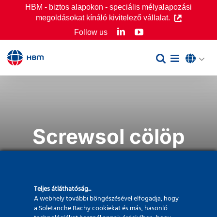
Skip
HBM - biztos alapokon - speciális mélyalapozási
megoldásokat kínáló kivitelező vállalat.
to
LinkedIn
YouTube
Follow us
content
Screwsol cölöp
Teljes átláthatóság...
A webhely további böngészésével elfogadja, hogy
a Soletanche Bachy cookiekat és más, hasonló