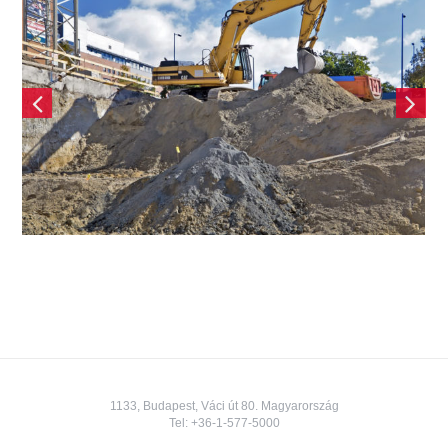
Négy tömbre nyitott
irodavilág – Promenade
Gardens
1133, Budapest, Váci út 80. Magyarország
Tel:
+36-1-577-5000