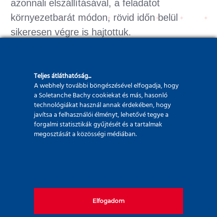
azonnali elszállításával, a feladatot
környezetbarát módon, rövid időn belül
sikeresen végre is hajtottuk.
Teljes átláthatóság...
A webhely további böngészésével elfogadja, hogy
a Soletanche Bachy cookiekat és más, hasonló
Megrendelő:
technológiákat használ annak érdekében, hogy
javítsa a felhasználói élményt, lehetővé tegye a
forgalmi statisztikák gyűjtését és a tartalmak
megosztását a közösségi médiában.
Kivitelező megbízó:
Megbízás időpontja:
Elfogadom