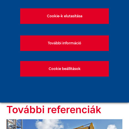
2014.
Cookie-k elutasítása
További információ
Alkalmazott technológia:
Jet Grouting
Cookie beállítások
További referenciák