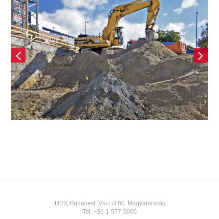
Négy tömbre nyitott
irodavilág – Promenade
Gardens
1133, Budapest, Váci út 80. Magyarország
Tel:
+36-1-577-5000