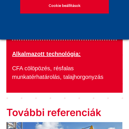
Cookie beállítások
Megbízás időpontja:
2017-2018
Alkalmazott technológia:
CFA cölöpözés, résfalas
munkatérhatárolás, talajhorgonyzás
További referenciák