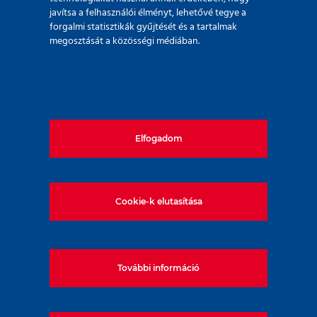
javítsa a felhasználói élményt, lehetővé tegye a
forgalmi statisztikák gyűjtését és a tartalmak
megosztását a közösségi médiában.
Megrendelő:
Elfogadom
HB Reavis Construction Hungary Kft.
Cookie-k elutasítása
Kivitelező megbízó:
További információ
HB Reavis Construction Hungary Kft.