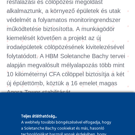
résfalazási és cölöpözési megoldást
alkalmaztunk, a környező épületek és utak
védelmét a folyamatos monitoringrendszer
működtetése biztosította. A munkagödör
kiemelését követően a projekt az új
irodaépületek cölöpözésének kivitelezésével
folytatódott. A HBM Soletanche Bachy tervei
alapján megvalósult mélyalapozás több mint
10 kilométernyi CFA cölöppel biztosítja a két
új épülettömb, köztük a 16 emelet magas
Agora Tower stabilitását.
Teljes átláthatóság...
A webhely további böngészésével elfogadja, hogy
a Soletanche Bachy cookiekat és más, hasonló
technológiákat használ annak érdekében, hogy