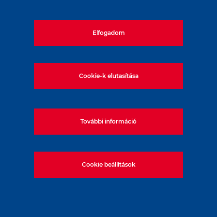
FŐMTERV Mérnöki Tervező Zrt.
Elfogadom
Cookie-k elutasítása
Megbízás időpontja:
2016
További információ
Cookie beállítások
Alkalmazott technológia:
Cölöpfalazás