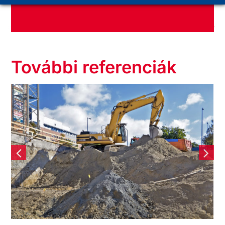
További referenciák
Négy tömbre nyitott
irodavilág – Promenade
Gardens