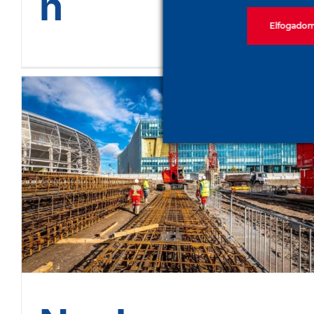
n
Elfogado
Nyolc emeletes irodaházat
alapoznak új megoldásokkal
a Hungária körgyűrűn