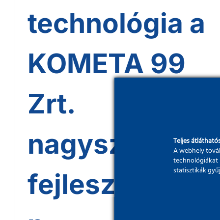
technológia a
KOMETA 99
Zrt.
nagyszabású
Teljes átláthatós
A webhely továb
technológiákat 
statisztikák gy
fejlesztésébe