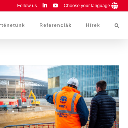
LinkedIn
YouTube
Follow us
Choose your language
rténetünk
Referenciák
Hírek
Másfél hónappal az ütemterv
előtt halad a Liberty irodaház
építkezése