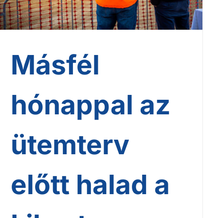
Másfél
hónappal az
ütemterv
előtt halad a