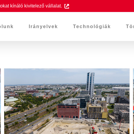
at kínáló kivitelező vállalat.
ólunk
Irányelvek
Technológiák
Tö
Fenntarthatósági
mintaprojekt a
mélyépítésben a BudaPart új
irodaháza