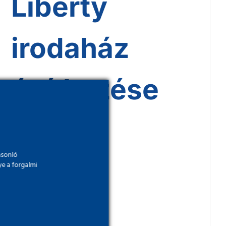
Liberty
irodaház
építkezése
asonló
ye a forgalmi