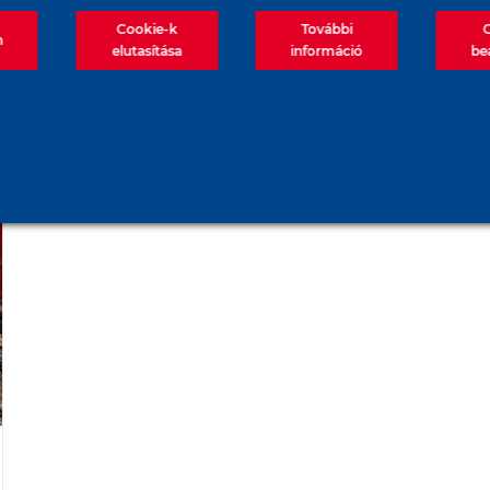
Cookie-k
További
m
elutasítása
információ
be