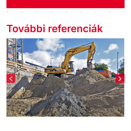
További referenciák
Négy tömbre nyitott
irodavilág – Promenade
Gardens