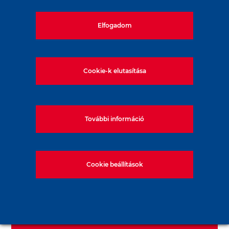
Kivitelező megbízó:
Elfogadom
HSP Hídépítő Speciál Építőipari Kft.
Cookie-k elutasítása
Megbízás időpontja:
További információ
2017.
Cookie beállítások
Alkalmazott technológia:
Fúrt, zagymegtámasztású cölöpözés,
Jet-Grouting