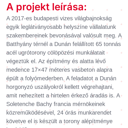
A projekt leírása:
A 2017-es budapesti vizes világbajnokság
egyik leglátványosabb helyszíne vállalatunk
szakembereinek bevonásával valósult meg. A
Batthyány térnél a Dunán felállított 65 tonnás
acél ugrótorony cölöpözési munkálatait
végeztük el. Az építmény és alatta lévő
medence 17×47 méteres vasbeton alapra
épült a folyómederben. A feladatot a Dunán
horgonyzó uszályokról kellett végrehajtani,
amit nehezített a hirtelen érkező áradás is. A
Soletenche Bachy francia mérnökeinek
közreműködésével, 24 órás munkarendet
követve el is készült a torony alépítménye