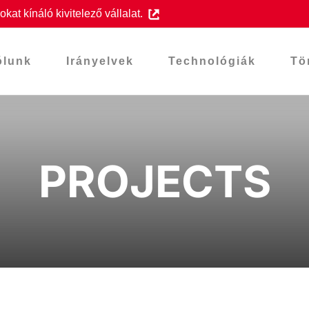
at kínáló kivitelező vállalat.
ólunk
Irányelvek
Technológiák
Tö
PROJECTS