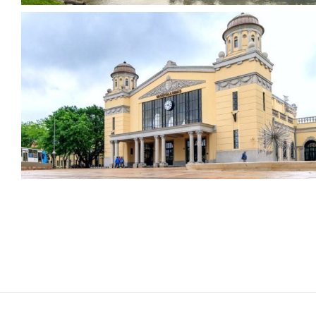
XXI. századi közlekedési
csomóponton dolgoztunk –
Békéscsaba Vasútállomás