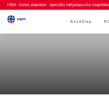
Skip
HBM - biztos alapokon - speciális mélyalapozási megoldások
to
content
Kezdőlap
R