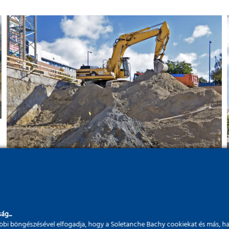
Négy tömbre nyitott
irodavilág – Promenade
Gardens
ág...
bi böngészésével elfogadja, hogy a Soletanche Bachy cookiekat és más, h