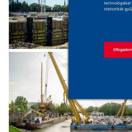
A XXI. századi sportaréna –
technológiákat 
statisztikák gy
Puskás Ferenc Stadion
Elfogado
Ugrótorony a Dunán – a
Batthyány téri óriás
ugrótorony