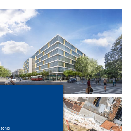
A budapesti zöld iroda –
Green Court Office
Öt emelet mélyen a
asonló