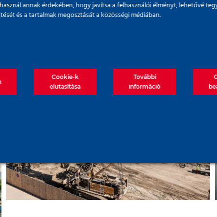
Okosgyár alapozás –
használ annak érdekében, hogy javítsa a felhasználói élményt, lehetővé teg
űjtését és a tartalmak megosztását a közösségi médiában.
Kecskeméti Mercedes gyár
Cookie-k
További
m
elutasítása
információ
be
Új városközpont az Árpád-
hídnál – Agora Smart City
Projekt