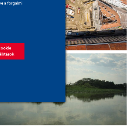
ye a forgalmi
Belvárosban – a Szervita
Square Building
Cookie
állítások
Tájvédelem modern
mélyépítési technológiával –
Tisza-tó