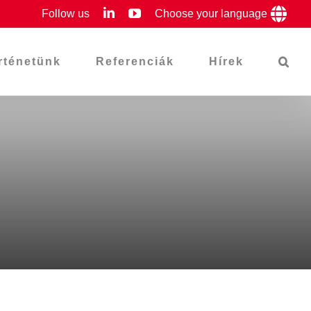
LinkedIn
YouTube
Follow us
Choose your language
rténetünk
Referenciák
Hírek