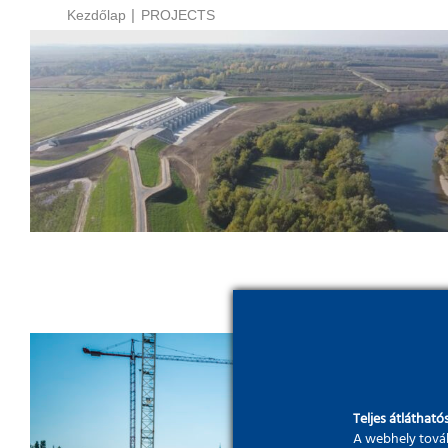
Kezdőlap
PROJECTS
Árvízvédelmi műtárgyépítés;
Tisza-Túr tározó
Teljes átláthatós
A webhely továb