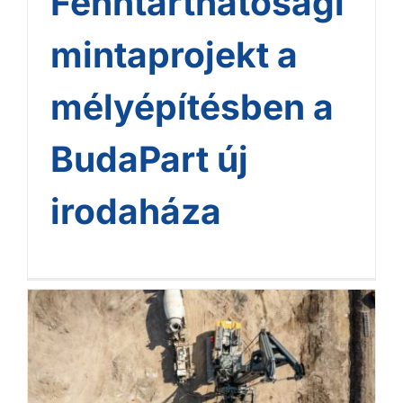
Fenntarthatósági
mintaprojekt a
mélyépítésben a
BudaPart új
irodaháza
Környezetbarát
technológiával alapozták a