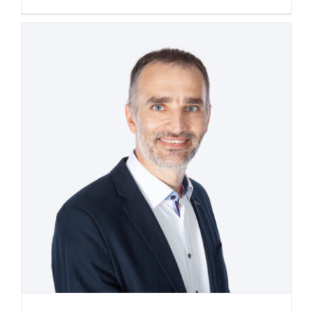
Új ügyvezető igazgató a
HBM élén