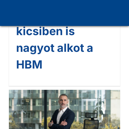
mélyalapozása –
kicsiben is
nagyot alkot a
HBM
Alacsony karbonlábnyomú
betonkeverékekkel és
géppark-korszerűsítéssel