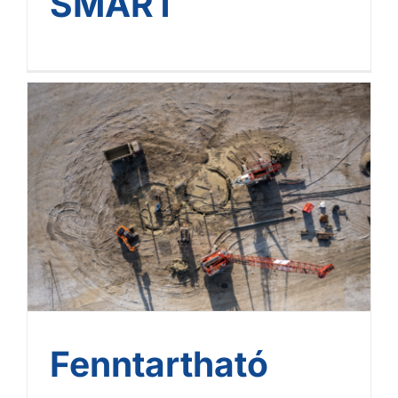
SMART
Fenntartható mélyépítési
megoldások a Hydro
alumínium újrahasznosító
üzemének építésén
Fenntartható