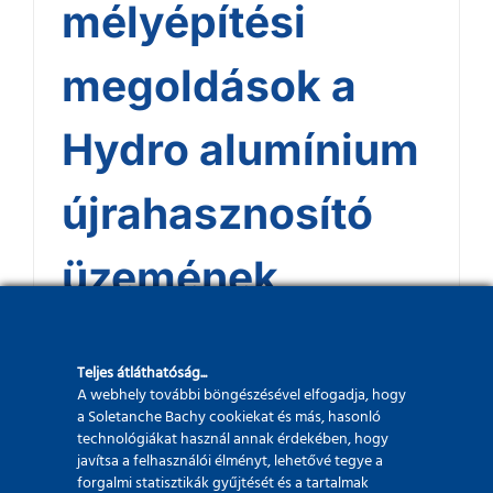
mélyépítési
megoldások a
Hydro alumínium
újrahasznosító
üzemének
építésén
Teljes átláthatóság...
A webhely további böngészésével elfogadja, hogy
a Soletanche Bachy cookiekat és más, hasonló
technológiákat használ annak érdekében, hogy
javítsa a felhasználói élményt, lehetővé tegye a
forgalmi statisztikák gyűjtését és a tartalmak