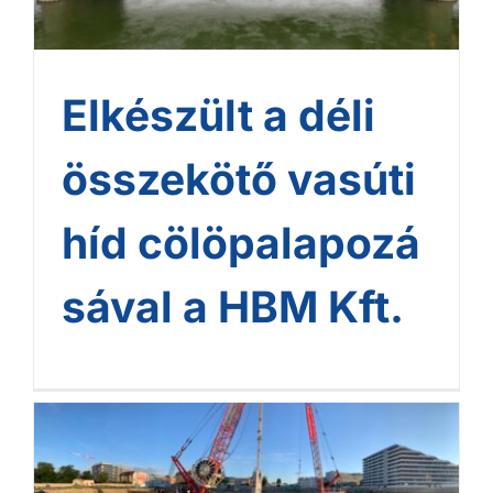
Elkészült a déli
összekötő vasúti
híd cölöpalapozá
sával a HBM Kft.
Fenntartható
megoldásokkal készítette
el a City Pearl