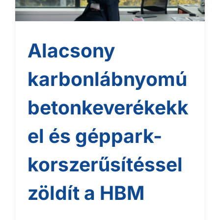
zöldít a HBM
Alacsony
karbonlábnyomú
betonkeverékekk
el és géppark-
korszerűsítéssel
zöldít a HBM