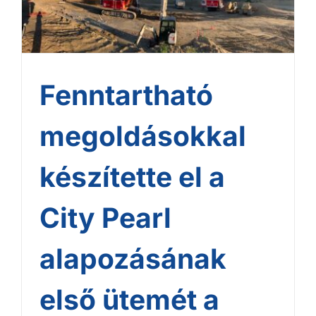
alapozásának első ütemét
a HBM
Fenntartható
megoldásokkal
készítette el a
City Pearl
alapozásának
első ütemét a