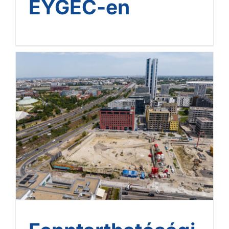
EYGEC-en
Fenntarthatósági
mintaprojekt a
mélyépítésben a BudaPart
új irodaháza