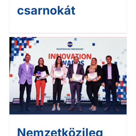
csarnokát
Nemzetközileg elismert
szakértelem kisebb
mélyépítési projekteken is
– innovációs díjat kapott a
HBM SMART
Nemzetközileg