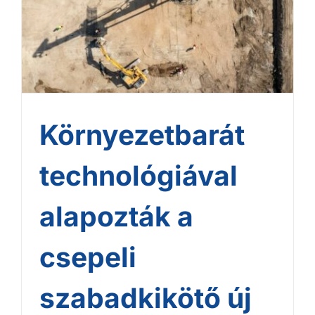
csepeli szabadkikötő új
csarnokát
Környezetbarát
technológiával
alapozták a
csepeli
szabadkikötő új