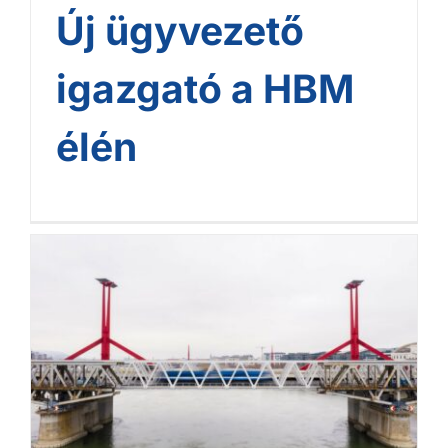
Új ügyvezető
igazgató a HBM
élén
Elkészült a déli összekötő
vasúti
híd cölöpalapozásával a
HBM Kft.